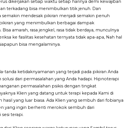
g terus dikerjakan setiap waktu setiap harinya demi kewajiban
 terkadang bisa menimbulkan titik jenuh. Dan
nya semakin mendesak pikiran menjadi semakin penuh
ikiran yang menimbulkan berbagai dampak
sa amarah, rasa jengkel, rasa tidak berdaya, munculnya
iksa ke fasilitas kesehatan ternyata tidak apa-apa, Nah hal
 siapapun bisa mengalaminya.
a-tanda ketidaknyamanan yang terjadi pada pikiran Anda
olusi dari permasalahan yang Anda hadapi. Hipnoterapi
enanganan permasalahan psikis dengan tingkat
nyaknya Klien yang datang untuk terapi kepada Kami di
 hasil yang luar biasa. Ada Klien yang sembuh dari fobianya
Klien yang ingin berhenti merokok sembuh dari
sesi terapi.
 dari Klien seorang warga keturunan yang Sambil terus