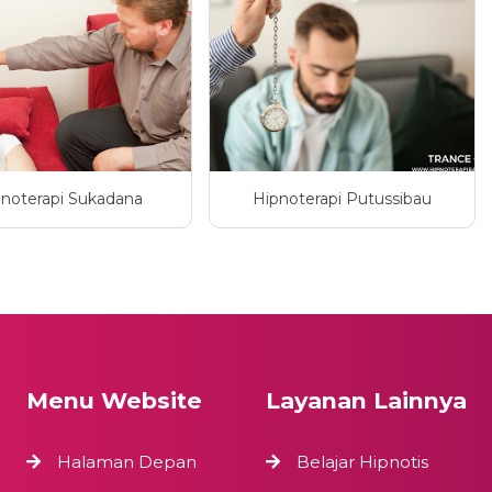
noterapi Sukadana
Hipnoterapi Putussibau
Menu Website
Layanan Lainnya
Halaman Depan
Belajar Hipnotis