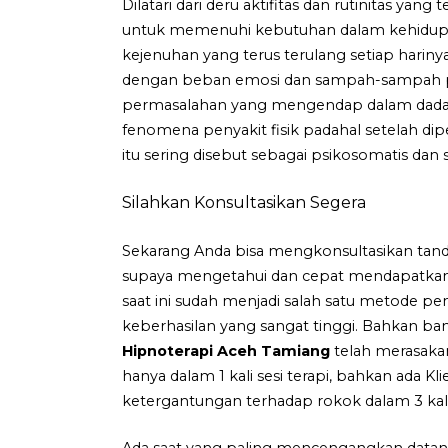
Dilatari dari deru aktifitas dan rutinitas yan
untuk memenuhi kebutuhan dalam kehidupan
kejenuhan yang terus terulang setiap hari
dengan beban emosi dan sampah-sampah p
permasalahan yang mengendap dalam dada. Bi
fenomena penyakit fisik padahal setelah diper
itu sering disebut sebagai psikosomatis dan
Silahkan Konsultasikan Segera
Sekarang Anda bisa mengkonsultasikan tand
supaya mengetahui dan cepat mendapatkan s
saat ini sudah menjadi salah satu metode p
keberhasilan yang sangat tinggi. Bahkan ba
Hipnoterapi Aceh Tamiang
telah merasakan
hanya dalam 1 kali sesi terapi, bahkan ada 
ketergantungan terhadap rokok dalam 3 kali 
Ada saat yang paling mencengangkan datang