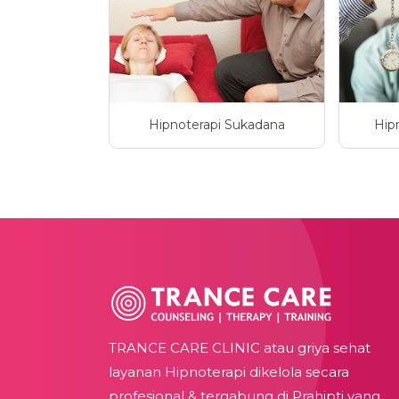
Hipnoterapi Sukadana
Hip
TRANCE CARE CLINIC atau griya sehat
layanan Hipnoterapi dikelola secara
profesional & tergabung di Prahipti yang