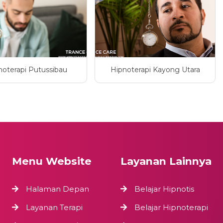
noterapi Putussibau
Hipnoterapi Kayong Utara
Menu Website
Layanan Lainnya
Halaman Depan
Belajar Hipnotis
Layanan Terapi
Belajar Hipnoterapi