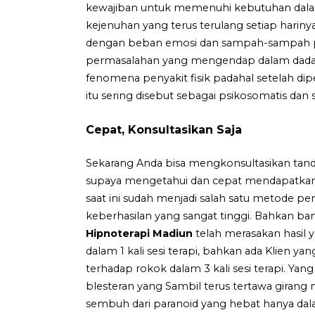
kewajiban untuk memenuhi kebutuhan dalam
kejenuhan yang terus terulang setiap hari
dengan beban emosi dan sampah-sampah p
permasalahan yang mengendap dalam dada. Bi
fenomena penyakit fisik padahal setelah diper
itu sering disebut sebagai psikosomatis dan
Cepat, Konsultasikan Saja
Sekarang Anda bisa mengkonsultasikan tand
supaya mengetahui dan cepat mendapatkan s
saat ini sudah menjadi salah satu metode p
keberhasilan yang sangat tinggi. Bahkan ba
Hipnoterapi Madiun
telah merasakan hasil y
dalam 1 kali sesi terapi, bahkan ada Klien 
terhadap rokok dalam 3 kali sesi terapi. Ya
blesteran yang Sambil terus tertawa girang
sembuh dari paranoid yang hebat hanya dalam